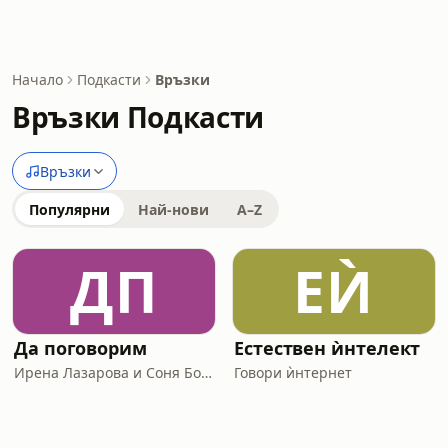
Начало
Подкасти
Връзки
Връзки Подкасти
Връзки
Популярни
Най-нови
A–Z
ДП
ЕЍ
Да поговорим
Естествен ѝнтелект
Ирена Лазарова и Соня Борисова
Говори ѝнтернет