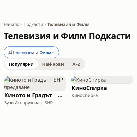
Начало
Подкасти
Телевизия и Филм
Телевизия и Филм Подкасти
Телевизия и Филм
Популярни
Най-нови
A–Z
КиноСпирка
Киното и Градът | БНР предаване
КиноСпирка
Зузи Аспарухова | БНР