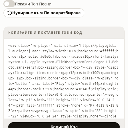
Покажи Топ Песни
Нулиране към По подразбиране
КОПИРАЙТЕ И ПОСТАВЕТЕ ТОЗИ КОД
<div class="rw-player" data-stream="https://play.globa
l.audio/nrj.aac" style="width:100%;background:#ffffff;b
order:1px solid #e9e6df;border-radius:16px;font-family:
system-ui,-apple-system,BlinkMacSystemFont,Segoe UI,Rob
oto,sans-serif;box-sizing:border-box"><div style="displ
ay:flex;align-items:center;gap:12px;width:100%;padding:
8px 12px;box-sizing:border-box"><div class="rw-play" ro
le="button" aria-label="Play" style="width:44px;height:
44px;border-radius:50%;background:#16140f;display:grid;
place-items:center;flex:0 0 auto;cursor:pointer"><svg c
lass="rw-pi" width="22" height="22" viewBox="0 0 24 2
4"><path fill="#ffffff" stroke="none" d="M7 4l13 8-13 8
Z"></path></svg><svg class="rw-spin" width="22" height
="22" viewBox="0 0 24 24" style="display:none"><circle 
cx="12" cy="12" r="9" fill="none" stroke="#ffffff" stro
Копирай Код
ke-width="2.5" stroke-linecap="round" stroke-dasharray