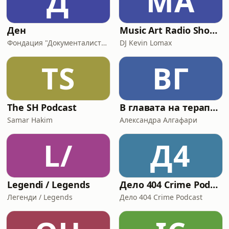
Д
MA
Ден
Music Art Radio Show-Best of House
Фондация "Документалистите"
DJ Kevin Lomax
TS
ВГ
The SH Podcast
В главата на терапевта
Samar Hakim
Александра Алгафари
L/
Д4
Legendi / Legends
Дело 404 Crime Podcast
Легенди / Legends
Дело 404 Crime Podcast