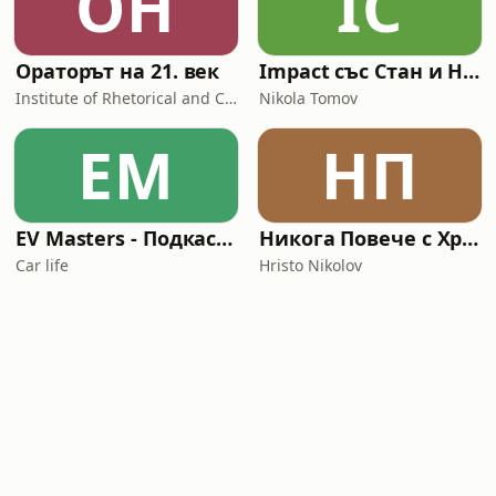
ОН
IС
Ораторът на 21. век
Impact със Стан и Никола
Institute of Rhetorical and Communication
Nikola Tomov
EM
НП
EV Masters - Подкаст за електромобили
Никога Повече с Христо Николов
Car life
Hristo Nikolov