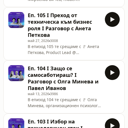
изпълнителен директор на БОРИКА
АД.Заедно с Иван Гайдаров,
Еп. 105 I Преход от
технологичен журналист и автор в
техническа към бизнес
секцията Digest на DEV.BG,
роля I Разговор с Анета
разговарят за 👉 българския IT
Петкова
сектор през 90-те години на XX в., за
май 27, 2026
3008
трансформацията на българската
В епизод 105 те срещаме с 🚩 Анета
компания БОРИКА и как постигат
Петкова, Product Lead @
качество.00:00 - Интро02:46 - Как
SumUp.Заедно с Георги Караманев,
изглеждаше ИТ секторът в България
Creator @ Дигитални истории,
през 90-те?08:01 - Професионалн
Еп. 104 I Защо се
разговарят за 👉 прехода от
самосаботираш? I
техническа към бизнес роля,
Разговор с Олга Минева и
развитието в IT индустрията и
Павел Иванов
уменията, нужни за успешна
май 13, 2026
3986
кариера в продуктов екип.00:00 -
В епизод 104 те срещаме с 🚩 Олга
Интро: Вечната война между
Минева, организационен психолог,
продуктови хора и
консултант и основател на
програмисти04:49 - Съвети за
организацията “EMPORVE” и Павел
намиране на първа работа в
Еп. 103 I Избор на
Иванов, Senior Customer Marketing
ИТ09:34 - Нужен ли е талант за QA