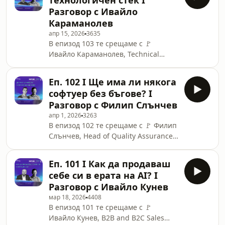
технологичен стек I
Manager в SAP Taulia и капитан в
Разговор с Ивайло
Talk Club.Заедно с Георги
Караманолев
Караманев, Creator @ Дигитални
апр 15, 2026
3635
истории, разговарят за това 👉 как
В епизод 103 те срещаме с 🚩
да различаваме кога се
Ивайло Караманолев, Technical
самосаботираме и защо го
Director @ eBag.bg.Заедно с Георги
правим.00:00 - Интро и представяне
Караманев, Creator @ Дигитални
на темата02:09 - Какво е самосабота
Еп. 102 I Ще има ли някога
истории, разговарят за 👉 избора на
софтуер без бъгове? I
технологичен стек и значението му
Разговор с Филип Слънчев
в бъдещето на една компания.00:00
апр 1, 2026
3263
- Интро03:14 - Първият сблъсък с
В епизод 102 те срещаме с 🚩 Филип
програмирането на госта ни05:26 -
Слънчев, Head of Quality Assurance
Парадоксът на избора при
@ Milestone Systems.Заедно с Георги
технологиите08:31 - Тясна
Караманев, Creator @ Дигитални
специализация или широки
Еп. 101 I Как да продаваш
истории, разговарят за това 👉 дали
познания?14:52 - Как се избира
себе си в ерата на AI? I
някога изобщо ще има софтуер без
Разговор с Ивайло Кунев
бъгове и защо качеството е важно
мар 18, 2026
4408
още в самото начало. 00:00 - Интро
В епизод 101 те срещаме с 🚩
и представяне на темата02:24 - От
Ивайло Кунев, B2B and B2C Sales
програмист до ръководител на QA