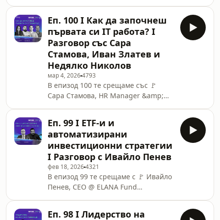
Trainer and Consultant, Role Model
отдел05:57 - Как целият екип да
Leadership Training @ In Your
мисли за качеството?09:33 - Це
Еп. 100 I Как да започнеш
Hands.Заедно с Георги Караманев,
първата си IT работа? I
Creator @ Дигитални истории,
Разговор със Сара
разговарят за това 👉 как да
Стамова, Иван Златев и
продаваме уменията и
Недялко Николов
квалификацията си като
професионалисти, но и какви са
мар 4, 2026
4793
В епизод 100 те срещаме със 🚩
най-честите мениджърски грешки.
Сара Стамова, HR Manager &amp;
00:00 - Интро и представяне на
Employer Branding @ Iris.ai, Неделчо
темата02:04 - Кой е гостът ни в този
Николов, Team lead @ Enetpulse и
епизод?09:
Еп. 99 I ETF-и и
Иван Златев, Software Team Lead /
автоматизирани
Technical Product Manager @
инвестиционни стратегии
Compact Smart Solutions.Заедно с
I Разговор с Ивайло Пенев
Ивайло Атанасов, софтуерен
фев 18, 2026
4321
инженер и ултрамаратонец,
В епизод 99 те срещаме с 🚩 Ивайло
разговарят за това 👉 как да
Пенев, CEO @ ELANA Fund
направиш първите си стъпки в IT
Management.Заедно с Иван
кариерата и как AI променя ролята
Гайдаров, технологичен журналист
на джуниър позициите.00:00
Еп. 98 I Лидерство на
и автор в секцията Digest на DEV.BG,