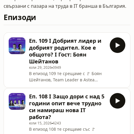
свързани с пазара на труда в IT бранша в България.
Епизоди
Еп. 109 I Добрият лидер и
добрият родител. Кое е
общото? I Гост: Боян
Шейтанов
юли 29, 2026
3949
В епизод 109 те срещаме с 🚩 Боян
Шейтанов, Team Leader в Astea
Solutions.Заедно с Георги
Караманев, софтуерен инженер и
Еп. 108 I Защо дори с над 5
създател на платформата
години опит вече трудно
“Дигитални истории”, разговарят за
си намираш нова IT
👉 паралелите между лидерството и
работа?
родителството и че двете си
юли 15, 2026
4243
приличат много повече, отколкото
В епизод 108 те срещаме със 🚩
сме се замисляли. 00:00 -