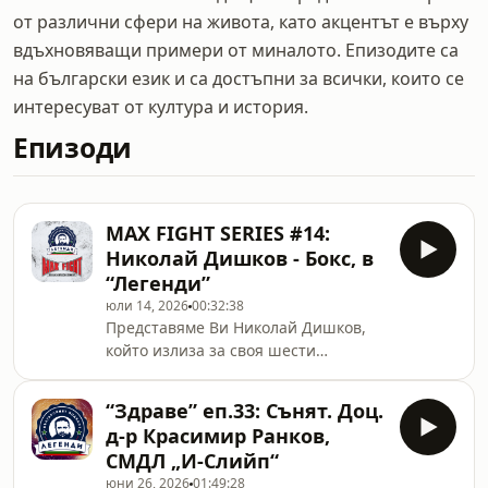
от различни сфери на живота, като акцентът е върху
вдъхновяващи примери от миналото. Епизодите са
на български език и са достъпни за всички, които се
интересуват от култура и история.
Епизоди
MAX FIGHT SERIES #14:
Николай Дишков - Бокс, в
“Легенди”
юли 14, 2026
00:32:38
Представяме Ви Николай Дишков,
който излиза за своя шести
професионален двубой в MAX FIGHT
66. 18 юли | Бургас | Зала „Младост“
“Здраве” еп.33: Сънят. Доц.
Нов епизод в нашите #MAXFIGHT
д-р Красимир Ранков,
серии, в който ще говорим с
СМДЛ „И-Слийп“
шесткратния републикански
юни 26, 2026
01:49:28
шампион по бокс с професионален