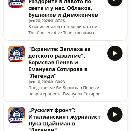
Раздорите в лявото по
с чл.-кор. проф. д-р Николай
света и у нас. Облаков,
Габровски, началник на Клиниката
Бушняков и Димокенчев
по неврохирургия на УМБАЛСМ "Н.
фев 28, 2026
01:07:28
И. Пирогов", зам.-директор на
В новия епизод от поредицата ни с
медицнската дейност на УМБАЛСМ
The Conservative Team говорим с
"Н. И. Пирогов", и председател на
Николай Облаков, Никола Бушняков
Фондация „Съвет за мозъчно
и Теодор Димокенчев. В разговора
здраве“. Приятно гледане и с
"Екраните: Заплаха за
обсъждаме причините за раздорите
детското развитие".
в лявото по света и у нас. Защо
Борислав Пенев и
демократите в САЩ все още нямат
Емануела Сотирова в
изявен фаворит за кандидат за
“Легенди”
президентския вот? Отслабнаха ли
системните партии, за да си
фев 18, 2026
01:30:23
Представяме Ви Борислав Пенев и
проправят път радикалните
невротерапевта Емануела Сотирова,
гласове? И става ли все по-голяма
с които говорим по темата за
тежестта на социал
"Екраните: Заплаха за детското
„Руският фронт“:
развитие". В разговора обсъждаме
Италианският журналист
какъв е проблемът със
Лука Щайнман в
зависимостта от екраните при
"Легенди"
децата, колко е разпространен в