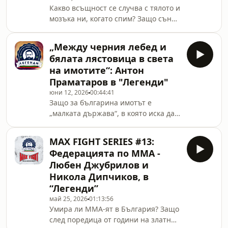
Какво всъщност се случва с тялото и
резултат от 5 победи и 0 загуби. В
мозъка ни, когато спим? Защо сънят
разговора обсъждаме как се готви
е една от най-важните, но и най-
за мача му срещу опасния
пренебрегваните части от нашето
французин Грегори “Лудия” Тренел –
„Между черния лебед и
здраве? В този епизод на „Легенди“
носител на титлата WBF In
бялата лястовица в света
разговаряме с доц. д-р Красимир
на имотите“: Антон
Ранков – специалист по медицина
Праматаров в "Легенди"
на съня (сомнолог), за всички
юни 12, 2026
00:44:41
аспекти на съня и влиянието му
Защо за българина имотът е
върху живота ни. Ще разберете
„малката държава“, в която иска да
какви са последствията от
бъде суверен? Как да разпознаем
хроничното недоспиване, кои
„Шехерезадите“ в бранша и защо
заболявания се свъ
MAX FIGHT SERIES #13:
„aesthetic“ понякога е по-важно от
Федерацията по MMA -
Акт 16? Какво е общото между
Любен Джубрилов и
частния бизнес и социализма и
Никола Дипчиков, в
защо печелят само първите десет
“Легенди”
на опашката? За тези и още неща
говорихме в подкаста ни с Антон
май 25, 2026
01:13:56
Умира ли ММA-ят в България? Защо
Праматаров, където представихме
след поредица от години на златни
новата му книга „Между черния