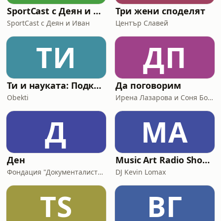
SportCast с Деян и Иван
Три жени споделят
SportCast с Деян и Иван
Център Славей
ТИ
ДП
Ти и науката: Подкастът на Обекти
Да поговорим
Obekti
Ирена Лазарова и Соня Борисова
Д
MA
Ден
Music Art Radio Show-Best of House
Фондация "Документалистите"
DJ Kevin Lomax
TS
ВГ