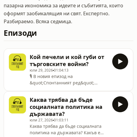
пазарна икономика за идеите и събитията, които
оформят заобикалящия ни свят. Експертно.
Разбираемо. Всяка седмица.
Епизоди
Кой печели и кой губи от
търговските войни?
юли 29, 2026
01:04:13
🎙️ В новия епизод на
&quot;Спонтанният ред&quot;
Адриан Николов, Теодор Недев и
Лъчезар Богданов говорят за
Каква трябва да бъде
завръщането на протекционизма,
социалната политика на
търговските войни и митата като
държавата?
инструмент на икономическа
юли 27, 2026
01:03:11
политика и геополитическо
Каква трябва да бъде социалната
влияние. 🌍📈 Разглеждаме
политика на държавата? Какъв е
актуалните действия на