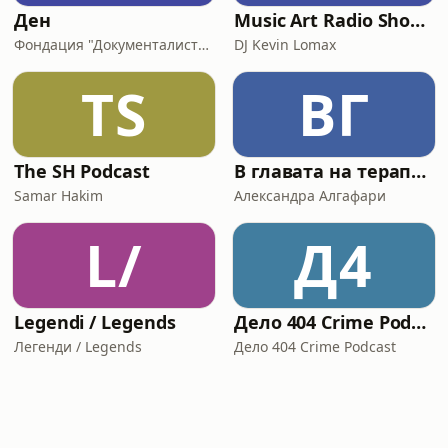
Ден
Music Art Radio Show-Best of House
Фондация "Документалистите"
DJ Kevin Lomax
TS
ВГ
The SH Podcast
В главата на терапевта
Samar Hakim
Александра Алгафари
L/
Д4
Legendi / Legends
Дело 404 Crime Podcast
Легенди / Legends
Дело 404 Crime Podcast