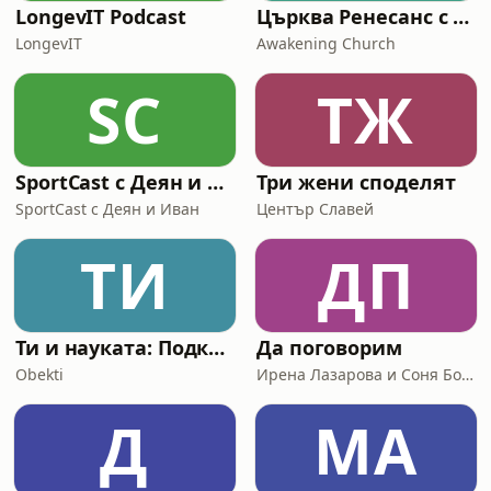
LongevIT Podcast
Църква Ренесанс с Пастор Максим Асенов
LongevIT
Awakening Church
SС
ТЖ
SportCast с Деян и Иван
Три жени споделят
SportCast с Деян и Иван
Център Славей
ТИ
ДП
Ти и науката: Подкастът на Обекти
Да поговорим
Obekti
Ирена Лазарова и Соня Борисова
Д
MA