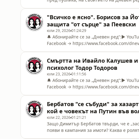
където беше планирано. Така генералът с
борба с организираната престъпност, зас
"Всичко е ясно". Борисов за Й
и от публиката. Никой, дори водещите, не
защита "от сърце" за Пеевски
юли 29, 2026
01:24:29
🔔 Абонирайте се за „Дневен ред“:▶️ You
Facebook → https://www.facebook.com/dne
https://www.instagram.com/dnevenredbg/🎵 
→ https://open.spotify.com/show/0K5NTHL
Смъртта на Ивайло Калушев и
https://patreon.com/DnevenRed💳 Stripe → 
психолог Тодор Тодоров
юли 23, 2026
01:11:56
🔔 Абонирайте се за „Дневен ред“:▶️ You
Facebook → https://www.facebook.com/dne
https://www.instagram.com/dnevenredbg/🎵 
→ https://open.spotify.com/show/0K5NTHL
Бербатов "се събуди" за хазар
https://patreon.com/DnevenRed💳 Stripe → 
кой е човекът на Путин във в
юли 22, 2026
01:21:21
Защо Димитър Бербатов твърди, че е „засп
появи в кампания за имоти? Каква е роля
на Владимир Путин – във волейбола и за