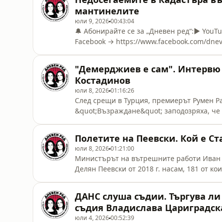
https://patreon.com/DnevenRed💳 Stripe → 
мантинелите
юли 9, 2026
00:43:04
🔔 Абонирайте се за „Дневен ред“:▶️ You
Facebook → https://www.facebook.com/dne
https://www.instagram.com/dnevenredbg/🎵 
→ https://open.spotify.com/show/0K5NTHL
"Демерджиев е сам". Интервю
https://patreon.com/DnevenRed💳 Stripe → 
Костадинов
юли 8, 2026
01:16:26
След срещи в Турция, премиерът Румен Ра
&quot;Възраждане&quot; заподозряха, че 
Има ли аргументи в тази посока, ще говор
на Пеевски, бъдещето на Борисов и Варна 
Полетите на Пеевски. Кой е Ст
юли 8, 2026
01:21:00
Министърът на вътрешните работи Иван 
Делян Пеевски от 2018 г. насам, 181 от ко
дружество „Ангелов, Андреев и партньори
Александър Сталийски са сред спътницит
ДАНС слуша съдии. Търгува ли
свързван с ГЕРБ, е имал резервация. Дес
съдия Владислава Цариградск
юли 4, 2026
00:52:39