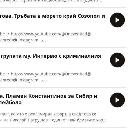
ъс стаж като ръководител на КАТ, НСО и службата за
тана пред нашата аудитория и отговори на въпроси
отова, Тръбата в морето край Созопол и
 зн
Tube → https://www.youtube.com/@DnevenRed📘
venred/📷 Instagram →
TikTok → https://www.tiktok.com/@dnevenred🎙 Spotify
Ju680apXIxTHwKL☕ Подкрепи ни тук:❤️ Patreon →
 групата му. Интервю с криминалния
https://buy.stripe.com/14A4gsga71lO29F0II7
Tube → https://www.youtube.com/@DnevenRed📘
venred/📷 Instagram →
TikTok → https://www.tiktok.com/@dnevenred🎙 Spotify
Ju680apXIxTHwKL☕ Подкрепи ни тук:❤️ Patreon →
та, Пламен Константинов за Сибир и
https://buy.stripe.com/14A4gsga71lO29F0II7
олейбола
ал“, когато е рекламирал хазарт, а след това се
та на Николай Патрушев – един от най-близките хора
що думите на Пламен Константинов заслужават