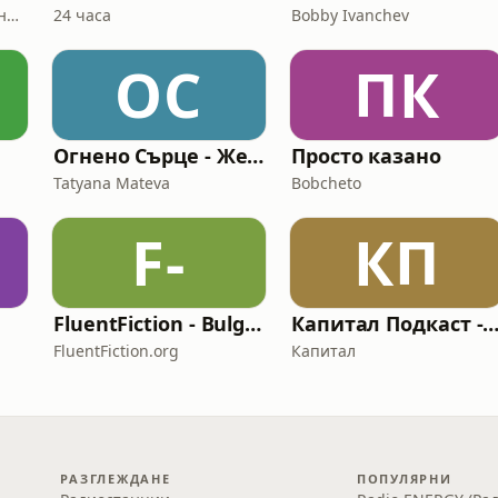
Ана Мария, Теодора Цончева
24 часа
Bobby Ivanchev
ОС
ПК
Огнено Сърце - Жена в истината и силата си
Просто казано
Tatyana Mateva
Bobcheto
F-
КП
FluentFiction - Bulgarian
Капитал Подкаст - KNext: младежки по
FluentFiction.org
Капитал
РАЗГЛЕЖДАНЕ
ПОПУЛЯРНИ