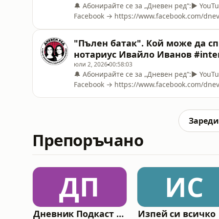
🔔 Абонирайте се за „Дневен ред“:▶️ You
Facebook → https://www.facebook.com/dne
https://www.instagram.com/dnevenredbg/🎵 
→ https://open.spotify.com/show/0K5NTHL
"Пълен батак". Кой може да с
https://patreon.com/DnevenRed💳 Stripe → 
нотариус Ивайло Иванов #inte
юли 2, 2026
00:58:03
🔔 Абонирайте се за „Дневен ред“:▶️ You
Facebook → https://www.facebook.com/dne
https://www.instagram.com/dnevenredbg/🎵 
→ https://open.spotify.com/show/0K5NTHL
https://patreon.com/DnevenRed💳 Stripe → 
Зареди
Препоръчано
ДП
ИС
Дневник Подкаст - Дума на седмицата
Изпей си всичко