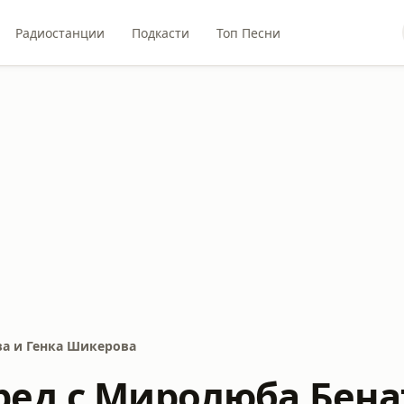
Радиостанции
Подкасти
Топ Песни
ва и Генка Шикерова
ред с Миролюба Бена