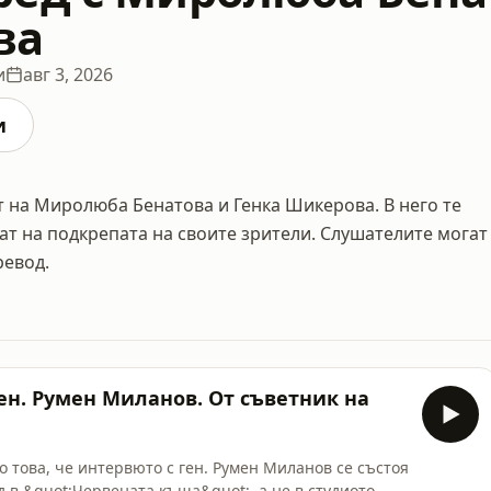
ва
и
авг 3, 2026
и
 на Миролюба Бенатова и Генка Шикерова. В него те
ат на подкрепата на своите зрители. Слушателите могат
ревод.
Ген. Румен Миланов. От съветник на
о това, че интервюто с ген. Румен Миланов се състоя
 в &quot;Червената къща&quot;, а не в студиото,