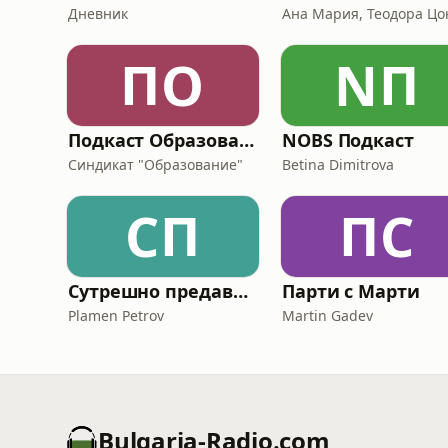
Дневник
ПО
NП
Подкаст Образование
NOBS Подкаст
Синдикат "Образование"
Betina Dimitrova
СП
ПС
Сутрешно предаване за мениджъри с Пламен Петров
Парти с Марти
Plamen Petrov
Martin Gadev
Bulgaria-Radio.com