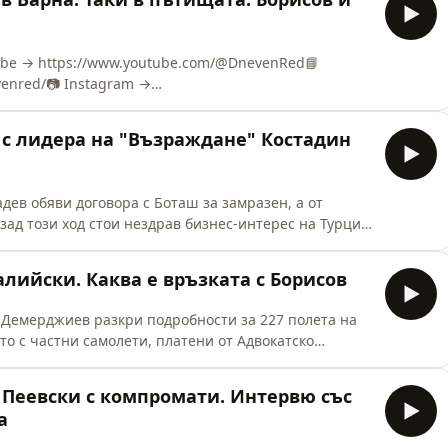
https://buy.stripe.com/14A4gsga71lO29F0II7
Tube → https://www.youtube.com/@DnevenRed📘
venred/📷 Instagram →
TikTok → https://www.tiktok.com/@dnevenred🎙 Spotify
Ju680apXIxTHwKL☕ Подкрепи ни тук:❤️ Patreon →
 с лидера на "Възраждане" Костадин
https://buy.stripe.com/14A4gsga71lO29F0II7
дев обяви договора с Боташ за замразен, а от
зад този ход стои нездрав бизнес-интерес на Турция.
им с Костадин Костадинов. Става дума и за полетите
- ТИМ, Дънката и другите герои на града.
алийски. Каква е връзката с Борисов
Демерджиев разкри подробности за 227 полета на
ито с частни самолети, платени от Адвокатско
“.Десислава Атанасова (конституционен съдия) и
е на Пеевски, оръжейният търговец Добрин Иванов,
 Пеевски с компромати. Интервю със
ислава Атанасова е
а