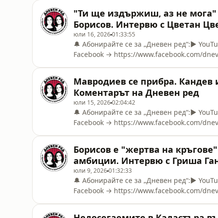
внимание? Проследяваме и как Български 
"Ти ще издържиш, аз не мога
залагания, както и какво се случва около 
Борисов. Интервю с Цветан Цв
юли 16, 2026
01:33:55
🔔 Абонирайте се за „Дневен ред“:▶️ You
Facebook → https://www.facebook.com/dne
https://www.instagram.com/dnevenredbg/🎵 
→ https://open.spotify.com/show/0K5NTHL
Мавродиев се прибра. Кандев и
https://patreon.com/DnevenRed💳 Stripe → 
Коментарът на Дневен ред
юли 15, 2026
02:04:42
🔔 Абонирайте се за „Дневен ред“:▶️ You
Facebook → https://www.facebook.com/dne
https://www.instagram.com/dnevenredbg/🎵 
→ https://open.spotify.com/show/0K5NTHL
Борисов е "жертва на кръгове"
https://patreon.com/DnevenRed💳 Stripe → 
амбиции. Интервю с Гриша Га
юли 9, 2026
01:32:33
🔔 Абонирайте се за „Дневен ред“:▶️ You
Facebook → https://www.facebook.com/dne
https://www.instagram.com/dnevenredbg/🎵 
→ https://open.spotify.com/show/0K5NTHL
Недосегаемите в Кадастъра въ