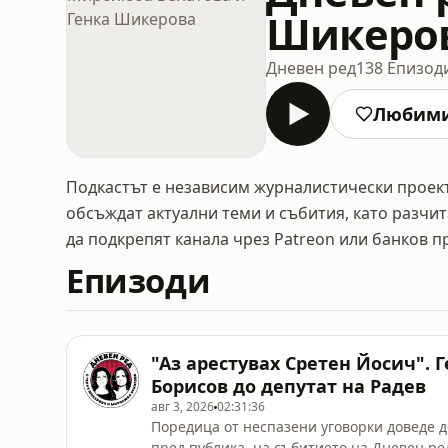
Шикеро
Дневен ред
138 Епизод
Любим
Подкастът е независим журналистически проект
обсъждат актуални теми и събития, като разчит
да подкрепят канала чрез Patreon или банков п
Епизоди
"Аз арестувах Сретен Йосич". 
Борисов до депутат на Радев
авг 3, 2026
02:31:36
Поредица от неспазени уговорки доведе д
пред публика, на събитието на Дневен ред