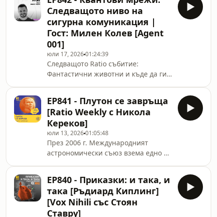
beasts/ Вярвате ли в конспирации?
правителствата започват да
Следващото ниво на
Независимо дали отговорът е
поставят стени пред
сигурна комуникация |
утвърдителен, или отрицателен –
Гост: Милен Колев [Agent
факт е, че конспиративните теории
001]
са плъзнали навсякъде. Има ги в
изобилие и из популярната култура,
юли 17, 2026
01:24:39
Следващото Ratio събитие:
която често ги третира като
Фантастични животни и къде да ги
забавна, мистериозна и атрактивна
намерим -
измислица. За мнозина обаче тази
https://ratio.bg/events/fantastic-
изми
EP841 - Плутон се завръща
beasts/ В този епизод Кив разговаря
[Ratio Weekly с Никола
с Милен Колев – embedded software
Кереков]
инженер с над 7 години опит в
юли 13, 2026
01:05:48
разработката на системи, работещи
През 2006 г. Международният
близо до хардуера – от
астрономически съюз взема едно от
микроконтролери и real-time
най-противоречивите решения в
операционни системи до контролни
историята на астрономията –
алгоритми и автономни превозни
EP840 - Приказки: и така, и
Плутон престава да бъде планета и
средства. В момента Милен е част
така [Ръдиард Киплинг]
се превръща в първия
от екипа на пр
[Vox Nihili със Стоян
представител на нов клас небесни
Ставру]
тела: планетите джуджета. Но защо