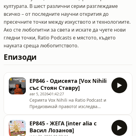
културата. В шест различни серии разглеждаме
всичко – от последните научни открития до
пресечните точки между изкуството и технологиите.
Ако сте любопитни за света и искате да чуете нови
гледни точки, Ratio Podcasts е мястото, където
науката среща любопитството.
Епизоди
EP846 - Одисеята [Vox Nihili
със Стоян Ставру]
авг 5, 2026
01:42:27
Серията Vox Nihili на Ratio Podcast и
Предизвикай правото! изследва
пресечните точки на науката и
технологиите с етиката и правото, а
EP845 - ЖЕГА [inter alia с
също така и редица дискусионни
Васил Лозанов]
теми от сферата на философията.