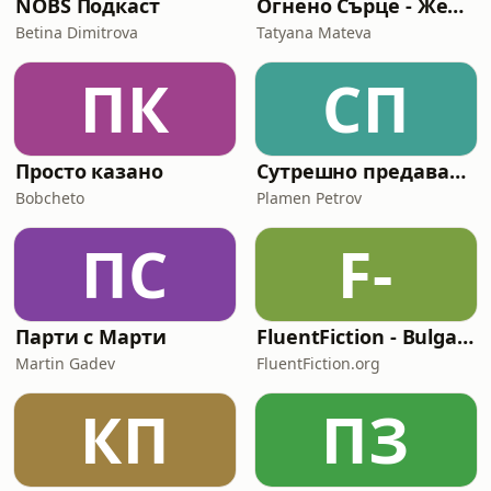
NOBS Подкаст
Огнено Сърце - Жена в истината и силата си
Betina Dimitrova
Tatyana Mateva
ПК
СП
Просто казано
Сутрешно предаване за мениджъри с Пламен Петров
Bobcheto
Plamen Petrov
ПС
F-
Парти с Марти
FluentFiction - Bulgarian
Martin Gadev
FluentFiction.org
КП
ПЗ