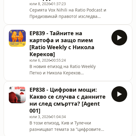
юли 8, 2026
01:37:23
се стига до това решение? Какво
Серията Vox Nihili на Ratio Podcast и
всъщност прави едно небесно тяло
Предизвикай правото! изследва
планета и възможно ли е науката
пресечните точки на науката и
отново да промени отговора? В този
технологиите с етиката и правото, а
епизод Петко и Никола Кер
EP839 - Тайните на
също така и редица дискусионни
картофа и защо пием
теми от сферата на философията.
[Ratio Weekly с Никола
Може би си спомняте, че имахме
Кереков]
сходна серия събития на име Vox
юли 6, 2026
00:55:24
Nihili - в текущата ситуация ги
В новия епизод на Ratio Weekly
пренасяме в аудио и видео формат.
Петко и Никола Кереков
Епизодът е част от вътрешната за
проследяват една неочаквана
Vox Nihili тема „Детски приказки“. В
еволюционна история – тази на
епи
EP838 - Цифрови мощи:
картофа. Нови генетични
Какво се случва с данните
изследвания показват, че преди
ни след смъртта? [Agent
около 8 милиона години той се е
001]
появил в резултат на хибридизация
юли 3, 2026
01:04:34
между древен предшественик на
В този епизод, Кив и Тулечки
домата и диво южноамериканско
разнищват темата за “цифровите
растение. Именно това необичайно
мощи“ или какво се случва с онлайн