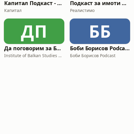
Капитал Подкаст - KNext: младежки подкаст
Подкаст за имоти на Реалистимо
Капитал
Реалистимо
ДП
ББ
Да поговорим за Балканите/ Let's talk about the Balkans
Боби Борисов Podcast
Institute of Balkan Studies & Centre of Thracology
Боби Борисов Podcast