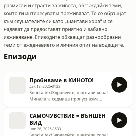
размисли и страсти за живота, обсъждайки теми,
които ги интересуват и преживяват. Те се обръщат
към слушателите си като „шантави хора“ и се
надяват да предоставят приятно и забавно
изживяване. Епизодите обхващат разнообразни
теми от ежедневието и личния опит на водещите.
Епизоди
Пробиваме в КИНОТО!
дек 13, 2025
3123
Send a textЗдравейте, шантави хора!
Миналата седмица пропуснахме
епизод, но тази се завръщаме с
тема, която ни е много на сърце и
САМОЧУВСТВИЕ = ВЪНШЕН
ни вълнува искрено - актьорското
ВИД
майсторство! Ще ви разкажем защо
ное 28, 2025
3533
решихме да се запишем на курсове
Send a textЗдравейте, шантави хора!