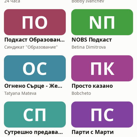
24 часа
Bobby Ivanchev
ПО
NП
Подкаст Образование
NOBS Подкаст
Синдикат "Образование"
Betina Dimitrova
ОС
ПК
Огнено Сърце - Жена в истината и силата си
Просто казано
Tatyana Mateva
Bobcheto
СП
ПС
Сутрешно предаване за мениджъри с Пламен Петров
Парти с Марти