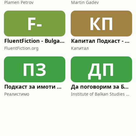
Plamen Petrov
Martin Gadev
F-
КП
FluentFiction - Bulgarian
Капитал Подкаст - KNext: младежки подкаст
FluentFiction.org
Капитал
ПЗ
ДП
Подкаст за имоти на Реалистимо
Да поговорим за Балканите/ Let's talk about the Balkans
Реалистимо
Institute of Balkan Studies & Centre of Thracology