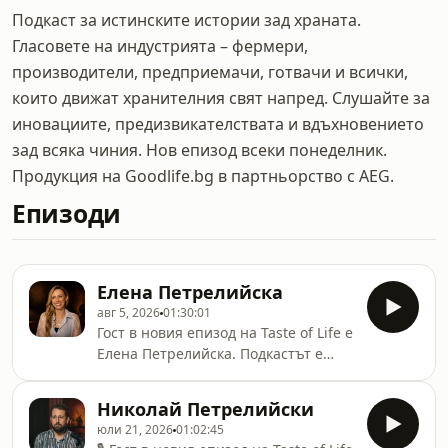
Подкаст за истинските истории зад храната.
Гласовете на индустрията – фермери,
производители, предприемачи, готвачи и всички,
които движат хранителния свят напред. Слушайте за
иновациите, предизвикателствата и вдъхновението
зад всяка чиния. Нов епизод всеки понеделник.
Продукция на Goodlife.bg в партньорство с AEG.
Епизоди
Елена Петрелийска
авг 5, 2026
01:30:01
Гост в новия епизод на Taste of Life е
Елена Петрелийска. Подкастът е
реализиран с подкрепата на
AEG.Елена Петрелийска е
Николай Петрелийски
нутриционист и заедно с Николай
юли 21, 2026
01:02:45
Петрелийски развива проекта EP