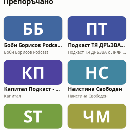
Препоръчано
доброто тесто.Подкастът е за
магазина. За пътя от маркетинга
към реалното производство, за
избора какво да произвеждаш и за
ББ
ПТ
идеята им за чиста храна – не като
тренд, а като култура.Говорим за
това откъде идва КАНАП
Боби Борисов Podcast
Подкаст ТЯ ДРЪЗВА с Лили Георгиева
Боби Борисов Podcast
Подкаст ТЯ ДРЪЗВА с Лили Георгиева
КП
НС
Капитал Подкаст - Капитал Green
Наистина Свободен
Капитал
Наистина Свободен
ST
ЧМ