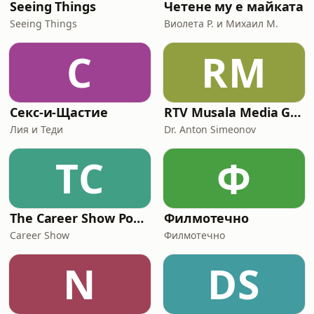
Seeing Things
Четене му е майката
Seeing Things
Виолета Р. и Михаил М.
С
RM
Секс-и-Щастие
RTV Musala Media Group Podcasts
Лия и Теди
Dr. Anton Simeonov
TC
Ф
The Career Show Podcast
Филмотечно
Career Show
Филмотечно
N
DS