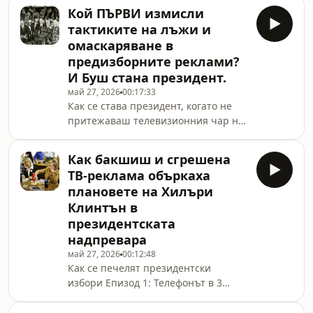
Вълков“Всяко общество разказва
чуете:Хронологията на една грешка:
Кой ПЪРВИ измисли
истории за себе си, за да се
тактиките на лъжи и
почувства значимо. Българският
омаскаряване в
разказ е пълен с герои, страдание и
предизборните реклами?
„митологични абсолюти“ като Сан
И Буш стана президент.
Стефано. Но какво ще стане, ако
разнищим този разказ и погледнем
май 27, 2026
00:17:33
Как се става президент, когато не
машината, която го движи?Днес в
притежаваш телевизионния чар на
„Бюрото“ гостува Златко Енев -
Роналд Рейгън, но имаш „гениален
писател, издател и автор на пров
талант за приятелства“? --
Как бакшиш и сгрешена
ПОДКРЕПЕТЕ СЪЗДАВАНЕТО НА
ТВ-реклама объркаха
ТОВА СЪДЪРЖАНИЕ ТУК:
плановете на Хилъри
https://www.youtube.com/channel/UCcdBX9Ac2d0
Клинтън в
🔥 Новият епизод е ТУК – .....--Може
президентската
ли само добрина и приятелства
навсякъде в Америка да те направят
надпревара
президент? НЕ. Необходима е
май 27, 2026
00:12:48
стратегия, която понякога вади
Как се печелят президентски
лошите
избори Епизод 1: Телефонът в 3
сутринта„Има телефон в Белия дом
и той звъни. Часът е три през