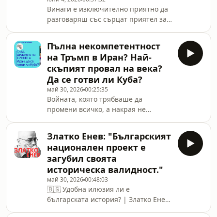
защо банките дават ипотеки за
Винаги е изключително приятно да
имоти?В този епизод на подкаста
разговаряш със сърцат приятел за
разговаряме с бившия главен
журналистиката. При това
архитект на София, прекарал цели
журналист от изключително висок
10 години на горещия стол. Влизаме
Пълна некомпетентност
калибър, какъвто е:🎙️ Лора
в дълбоките и неудобни теми за ар
на Тръмп в Иран? Най-
КрумоваДнес: за обективността,
скъпият провал на века?
политическите манипулации и
Да се готви ли Куба?
журналистиката отвъд
май 30, 2026
00:25:35
рейтинга.ПОДКРЕПЕТЕ НИ
Войната, която трябваше да
ТУК:https://www.youtube.com/channel/UCcdBX9A
промени всичко, а накрая не
🔥 Новият епизод е ТУК – .....В новия
промени нищо. --ЗА ДА ГЛЕДАТЕ
епизод на „Бюрото на Константин
ПОВЕЧЕ ПОДОБНИ ЕПИЗОДИ,
Вълков“ гост
Златко Енев: "Българският
ПОДКРЕПЕТЕ НИ
национален проект е
ТУК:https://www.youtube.com/channel/UCcdBX9A
загубил своята
🔥 Новият епизод е ТУК – .....В този
историческа валидност."
епизод на „Бюрото“ Константин
май 30, 2026
00:48:03
Вълков прави дисекция на
🇧🇬 Удобна илюзия ли е
операцията „Епична ярост“ и
българската история? | Златко Енев
последиците от един конфликт без
в „Бюрото на Константин
план Б.В този епизод ще