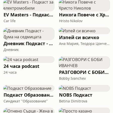
друга история: най-радикалните
промени често се раждат под
натиска на екзистенциален страх и
EV Masters - Подкаст за електромобили
Никога Повече с Христо Николов
недостиг на време. Там, къдет
Car life
Hristo Nikolov
Изпей си всичко
Дневник Подкаст - Дума на седмицата
Ана Мария, Теодора Цончева
Дневник
24 часа podcast
РАЗГОВОРИ С БОБИ ИВАНЧЕВ
24 часа
Bobby Ivanchev
Подкаст Образование
NOBS Подкаст
Синдикат "Образование"
Betina Dimitrova