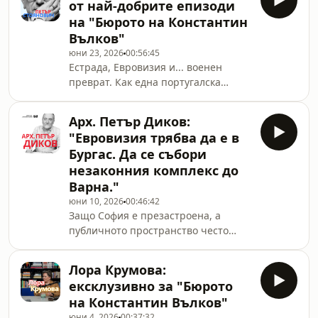
от най-добрите епизоди
коридори се превръщат в най-
на "Бюрото на Константин
мощното оръжие? Защо светът
Вълков"
стана по-лабилен точно в пика на
юни 23, 2026
00:56:45
технологиите и науката и защо
Естрада, Евровизия и... военен
циклите на историята ни връщат
преврат. Как една португалска
към навечерието на Първата
песен, завършила на последно
световна война?В това специално
място в конкурса през 1974 г., се
издание на „Бюрото на Константин
Арх. Петър Диков:
превръща в таен радиосигнал за
Вълко
"Евровизия трябва да е в
началото на „Революцията на
Бургас. Да се събори
карамфилите“? В това специално
незаконния комплекс до
издание на „Бюрото на Константин
Варна."
Вълков“ (16 юни 2026 г.) гостува
проф. Петър Стоянович.
юни 10, 2026
00:46:42
Защо София е презастроена, а
Разговаряме за анатомията на
публичното пространство често
превратите и държавното
изглежда като „ничие“? Как се
управление от Кимон Георгиев и
случва институционален колапс,
таблетката до
Лора Крумова:
при който изникват десетки сгради
ексклузивно за "Бюрото
край Варна без нито едно
на Константин Вълков"
разрешение в защитена зона, и
юни 4, 2026
00:37:32