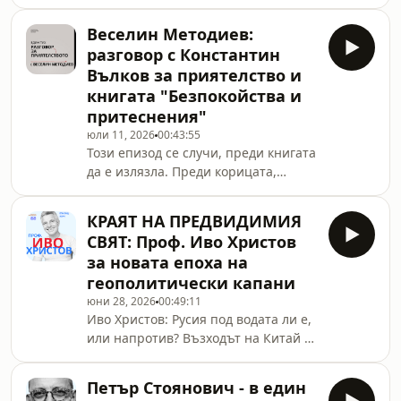
проведения телефонен разговор на
ниво външни министри между
Веселин Методиев:
България и Иран. Анализ на
разговор с Константин
цялостната обстановка, а не
Вълков за приятелство и
излишни &quot;дума по дума&quot;
книгата "Безпокойства и
интерпретации на официални
притеснения"
позиции на разговора от Facebook
страници или сайтове на
юли 11, 2026
00:43:55
Този епизод се случи, преди книгата
министерства. Те са предназначени
да е излязла. Преди корицата,
за определена публика и не
преди тиража, преди рецензиите.
пресъздават разговора такъв,
Веселин Методиев ме покани да
какъвто е.Опитах се д
КРАЯТ НА ПРЕДВИДИМИЯ
прочета ръкописа и да поговорим и
СВЯТ: Проф. Иво Христов
аз приех с онова усещане, което
за новата епоха на
идва, когато знаеш, че предстои
геополитически капани
нещо хубаво.Говорихме за
юни 28, 2026
00:49:11
приятелството. За доверието. За
Иво Христов: Русия под водата ли е,
предателството и за това дали
или напротив? Възходът на Китай и
прошката наистина е изцелението,
голямата илюзия за мир?📌
за което всички говорят. За
Навлизаме ли в епоха, в която
наивността като учител. За
Петър Стоянович - в един
географията и транспортните