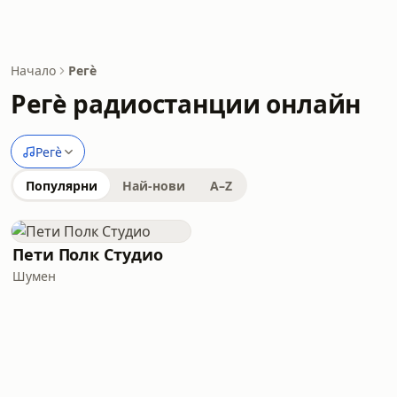
Начало
Регѐ
Регѐ радиостанции онлайн
Регѐ
Популярни
Най-нови
A–Z
Пети Полк Студио
Шумен