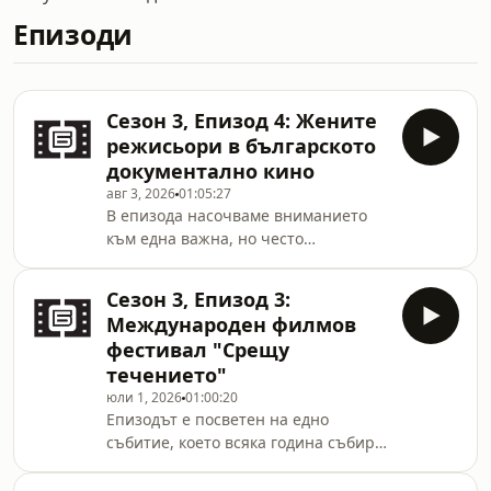
Епизоди
Сезон 3, Епизод 4: Жените
режисьори в българското
документално кино
авг 3, 2026
01:05:27
В епизода насочваме вниманието
към една важна, но често
недостатъчно позната страница от
българската филмова история –
Сезон 3, Епизод 3:
жените режисьори в българското
Международен филмов
документално кино.Поводът е
фестивал "Срещу
фотографската изложба, която
течението"
организираха наши колеги от
юли 1, 2026
01:00:20
Института за изследване на
Епизодът е посветен на едно
изкуствата към БАН. Експозицията е
събитие, което всяка година събира
озаглавена „Жени режисьорки в
зрители, автори и истории, които
българското документално кино“,
често избират да вървят по малко