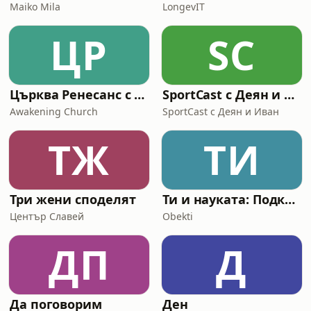
Maiko Mila
LongevIT
ЦР
SС
Църква Ренесанс с Пастор Максим Асенов
SportCast с Деян и Иван
Awakening Church
SportCast с Деян и Иван
ТЖ
ТИ
Три жени споделят
Ти и науката: Подкастът на Обекти
Център Славей
Obekti
ДП
Д
Да поговорим
Ден