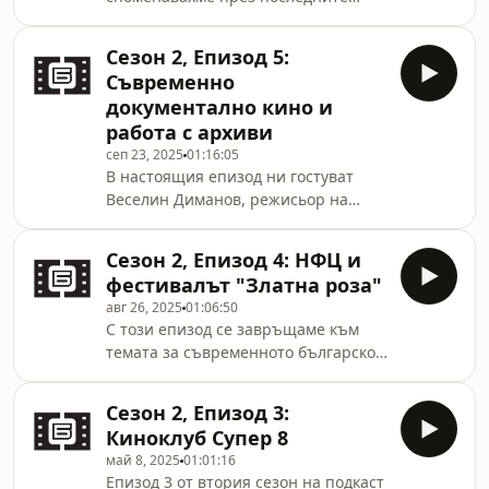
да изразят своите идеи въпреки
месеци, в Българска национална
тях.В този епизод ще разгледаме как
филмотека вече от близо година под
цензурата е повлияла върху
Сезон 2, Епизод 5:
пълна пара и на пълни обороти
Съвременно
работи нашият Дигитализационен
документално кино и
център. Той се случи благодарение
работа с архиви
на Плана за възстановяване и
сеп 23, 2025
01:16:05
устойчивост и реално от декември
В настоящия епизод ни гостуват
миналата година стартира своята
Веселин Диманов, режисьор на
дейност. Този брой е посветен
документалните филми „Милен“
именно на това какво представлява
(2025) и „Моралът е доброто“(2022),
дейността на Дигитализационния
Сезон 2, Епизод 4: НФЦ и
и Деян Барарев, познат най-вече
фестивалът "Златна роза"
като режисьор на късометражния
авг 26, 2025
01:06:50
филм „Ботев е идиот“. Тази година
С този епизод се завръщаме към
Деян направи и своя дебют в
темата за съвременното българско
документалното кино с „Жестокият
кино. Наши гости са
път“(2025), който разкрива дълго
изпълнителният директор на ИА
пазени тайни за българската
Сезон 2, Епизод 3:
&quot;Националенфилмов
експедиция до Еверест от 1984-а
Киноклуб Супер 8
център&quot; Петър Тодоров и
година. С нашите гости р
май 8, 2025
01:01:16
експертът Стефан Прохоров.
Епизод 3 от втория сезон на подкаст