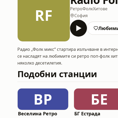
RF
Ретро
Фолк
Хитове
София
Любим
Радио „Фолк микс“ стартира излъчване в интерн
се насладят на любимите си ретро поп-фолк хит
няколко десетилетия.
Подобни станции
ВР
БЕ
Веселина Ретро
БГ Естрада