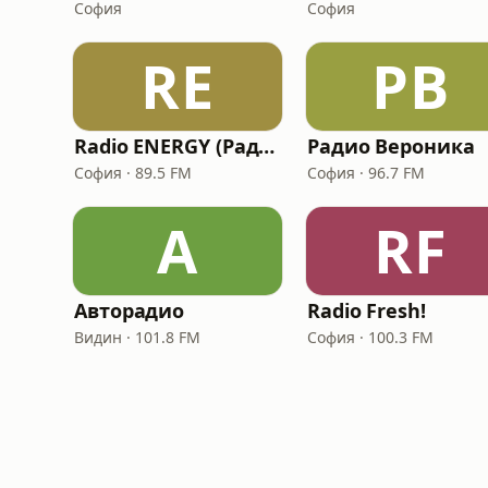
София
София
RE
РВ
Radio ENERGY (Радио Енерджи)
Радио Вероника
София · 89.5 FM
София · 96.7 FM
А
RF
Авторадио
Radio Fresh!
Видин · 101.8 FM
София · 100.3 FM