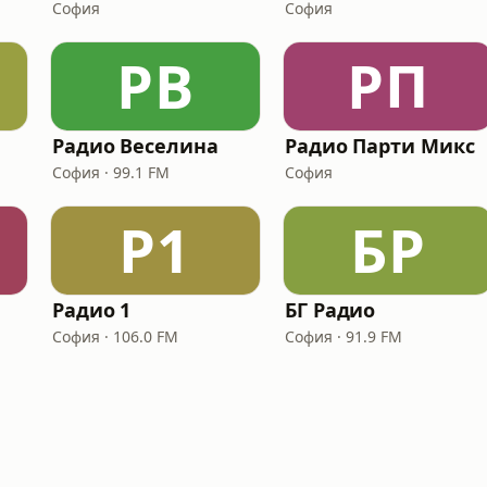
София
София
РВ
РП
Радио Веселина
Радио Парти Микс
София · 99.1 FM
София
Р1
БР
Радио 1
БГ Радио
София · 106.0 FM
София · 91.9 FM