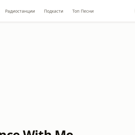
Радиостанции
Подкасти
Топ Песни
nce With Me