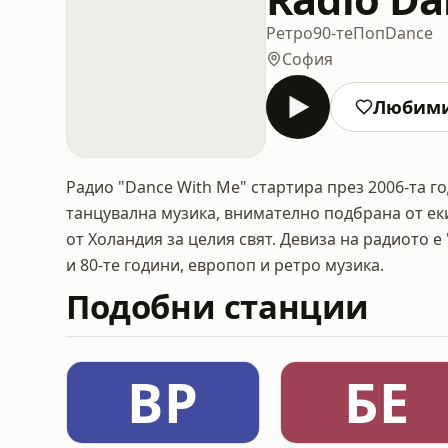
Ретро
90-те
Поп
Dance
София
Любим
Радио "Dance With Me" стартира през 2006-та г
танцувална музика, внимателно подбрана от ек
от Холандия за целия свят. Девиза на радиото е 
и 80-те години, европоп и ретро музика.
Подобни станции
ВР
БЕ