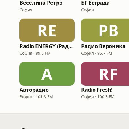
Веселина Ретро
БГ Естрада
София
София
RE
РВ
Radio ENERGY (Радио Енерджи)
Радио Вероника
София · 89.5 FM
София · 96.7 FM
А
RF
Авторадио
Radio Fresh!
Видин · 101.8 FM
София · 100.3 FM