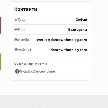
Контакти
Град
София
Език
Български
Имейл
svetlio@dancewithme-bg.com
Уебсайт
dancewithme-bg.com
СОЦИАЛНИ МРЕЖИ
@Radio.Dancewithme