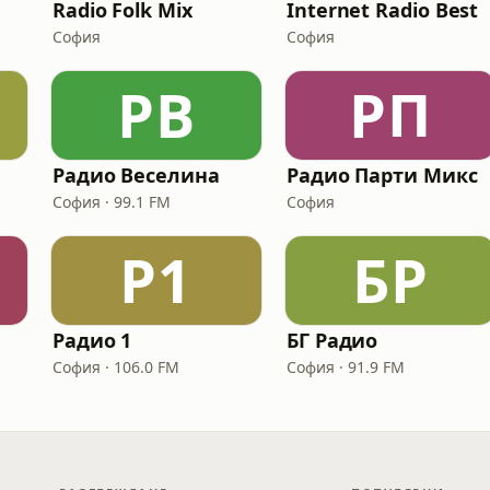
Radio Folk Mix
Internet Radio Best
София
София
РВ
РП
Радио Веселина
Радио Парти Микс
София · 99.1 FM
София
Р1
БР
Радио 1
БГ Радио
София · 106.0 FM
София · 91.9 FM