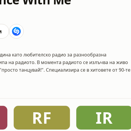
и
одина като любителско радио за разнообразна
ипа на радиото. В момента радиото се излъчва на живо
"просто танцувай!". Специализира се в хитовете от 90-те
RF
IR