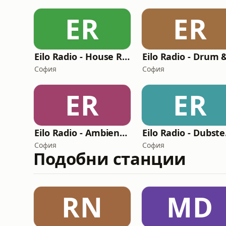
ER
ER
Eilo Radio - House Radio
София
София
ER
ER
Eilo Radio - Ambient and Chill Radio
Ei
София
София
Подобни станции
RN
MD