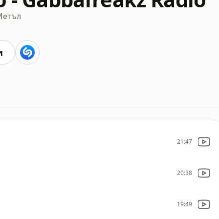
Метъл
и
21:47
20:38
19:49