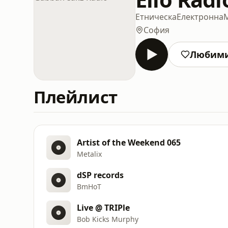
Етническа
Електронна
София
Любим
Плейлист
Artist of the Weekend 065
Metalix
dSP records
BmHoT
Live @ TRIPle
Bob Kicks Murphy