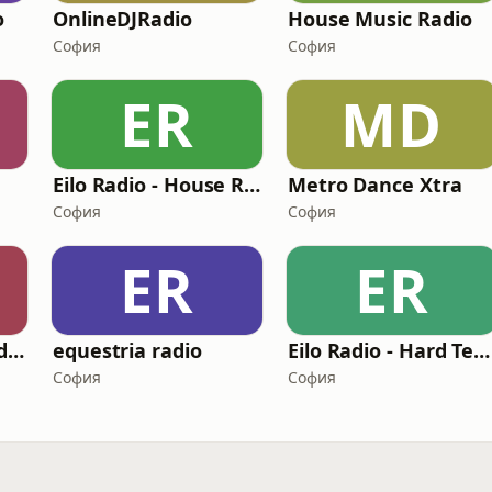
o
OnlineDJRadio
House Music Radio
София
София
ER
MD
Eilo Radio - House Radio
Metro Dance Xtra
София
София
ER
ER
Eilo Radio - Psychedelic Radio
equestria radio
Eilo Radio - Hard Techno Radio
София
София