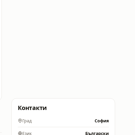
Контакти
Град
София
Език
Български