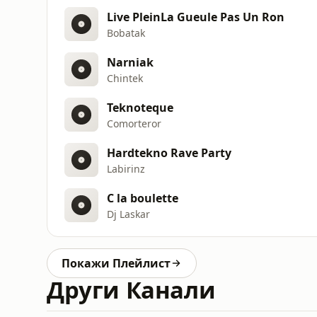
Live PleinLa Gueule Pas Un Ron
Bobatak
Narniak
Chintek
Teknoteque
Comorteror
Hardtekno Rave Party
Labirinz
C la boulette
Dj Laskar
Покажи Плейлист
Други Канали