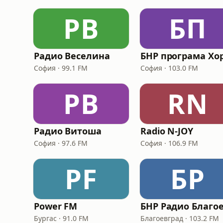
РВ
БП
Радио Веселина
София · 99.1 FM
София · 103.0 FM
РВ
RN
Радио Витоша
Radio N-JOY
София · 97.6 FM
София · 106.9 FM
PF
БР
Power FM
Бургас · 91.0 FM
Благоевград · 103.2 FM