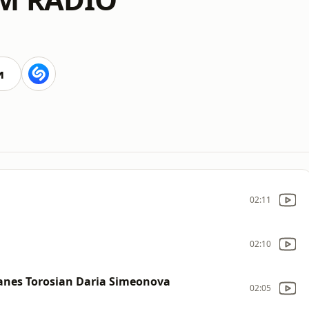
и
02:11
02:10
vanes Torosian Daria Simeonova
02:05