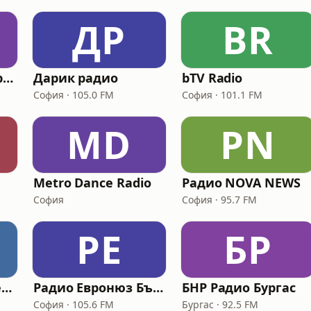
ДР
BR
БНР програма Хоризонт
Дарик радио
bTV Radio
София · 105.0 FM
София · 101.1 FM
MD
РN
Metro Dance Radio
Радио NOVA NEWS
София
София · 95.7 FM
РЕ
БР
БНР Радио Благоевград
Радио Евронюз България
БНР Радио Бургас
София · 105.6 FM
Бургас · 92.5 FM