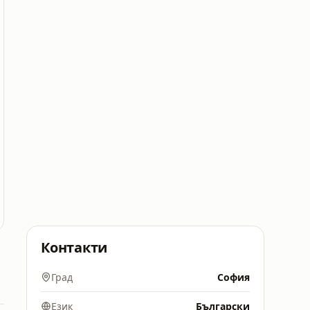
Контакти
Град
София
Език
Български