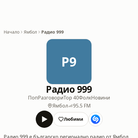
Начало
Ямбол
Радио 999
Р9
Радио 999
Поп
Разговори
Top 40
Фолк
Новини
Ямбол
95.5 FM
Любими
Радио 999 е българско регионално радио от Ямбол,