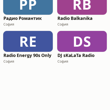
РР
RB
Радио Романтик
Radio Balkanika
София
София
RE
DS
Radio Energy 90s Only
DJ sKaLaTa Radio
София
София