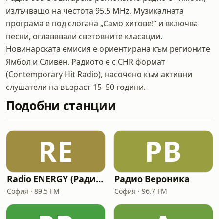
излъчващо на честота 95.5 MHz. Музикалната
програма е под слогана „Само хитове!“ и включва
песни, оглавявали световните класации.
Новинарската емисия е ориентирана към регионите
Ямбол и Сливен. Радиото е с CHR формат
(Contemporary Hit Radio), насочено към активни
слушатели на възраст 15–50 години.
Подобни станции
RE
РВ
Radio ENERGY (Радио Енерджи)
Радио Вероника
София · 89.5 FM
София · 96.7 FM